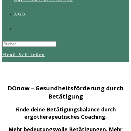
AGB
Website-
Suche
Press
Escape
Menü
Schließen
umschalten
to
close
the
search
DOnow
– Gesundheitsförderung durch
panel.
Betätigung
Finde deine Betätigungsbalance durch
ergotherapeutisches Coaching.
Mehr bedeutungsvolle Betätigungen. Mehr