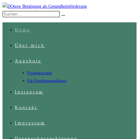
Zum
Inhalt
Diese
Suche
springen
Website
abschicken
durchsuchen
Home
Über mich
Angebote
Privatpersonen
Für ErgotherapeutInnen
Instagram
Kontakt
Impressum
Datenschutzerklärung